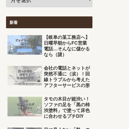
新着
【岐阜の某工務店へ】
日曜早朝からFC営業
電話…そんなに儲かる
なら（謎）
会社の電話とネットが
突然不通に（涙）！回
線トラブルから考えた
アフターサービスの形
タモの木目が超渋い！
ソファの足を「黒の柿
渋塗料」で塗って床色
に合わせるプチDIY