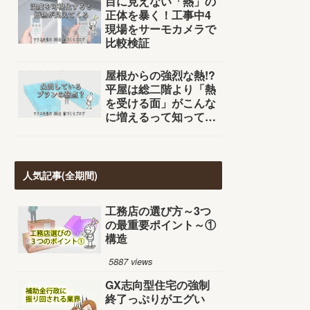
目に見えない「熱」の
正体を暴く！工事中4
現場をサーモカメラで
比較検証
屋根からの強烈な熱!?
平屋は総二階より「熱
を受ける面」がこんな
に増えるって知って
た？
人気記事(全期間)
工務店の選び方～3つ
の最重要ポイント～①
構造
5887 views
GX志向型住宅の強制
終了っぷりがエグい