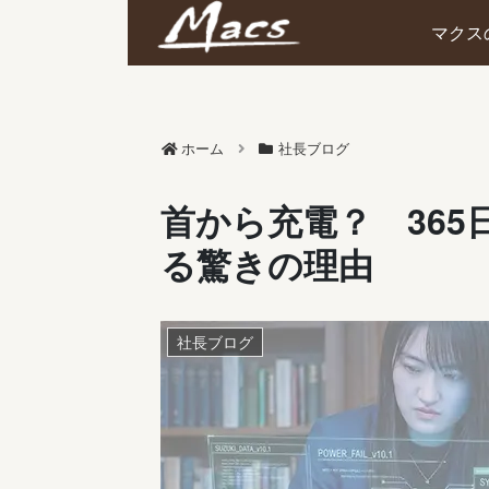
マクス
ホーム
社長ブログ
首から充電？ 36
る驚きの理由
社長ブログ