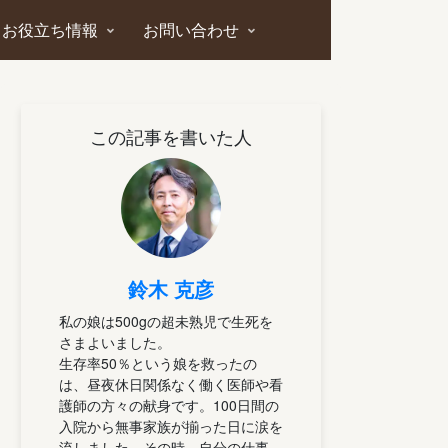
お役立ち情報
お問い合わせ
この記事を書いた人
鈴木 克彦
私の娘は500gの超未熟児で生死を
さまよいました。
生存率50％という娘を救ったの
は、昼夜休日関係なく働く医師や看
護師の方々の献身です。100日間の
入院から無事家族が揃った日に涙を
流しました。その時、自分の仕事