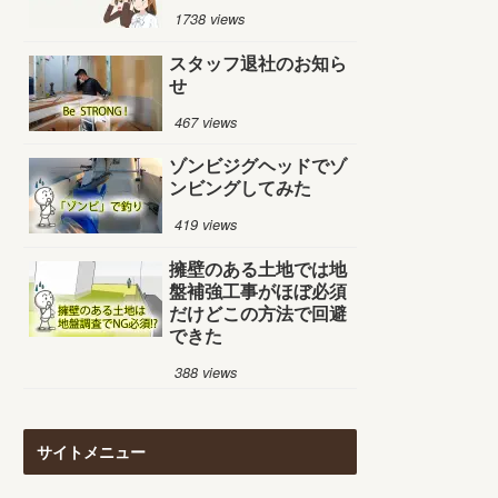
1738 views
スタッフ退社のお知ら
せ
467 views
ゾンビジグヘッドでゾ
ンビングしてみた
419 views
擁壁のある土地では地
盤補強工事がほぼ必須
だけどこの方法で回避
できた
388 views
サイトメニュー