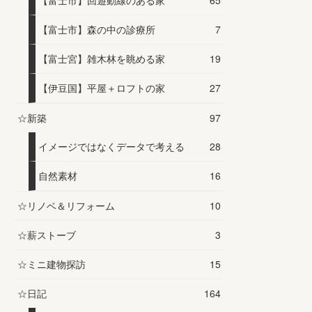
【富士市】回遊動線のある家
65
【富士市】森の中の診療所
7
【富士宮】雑木林を眺める家
19
【伊豆国】平屋＋ロフトの家
27
☆新築
97
イメージではなくデータで考える
28
自然素材
16
☆リノベ＆リフォーム
10
☆薪ストーブ
3
☆ミニ建物探訪
15
☆日記
164