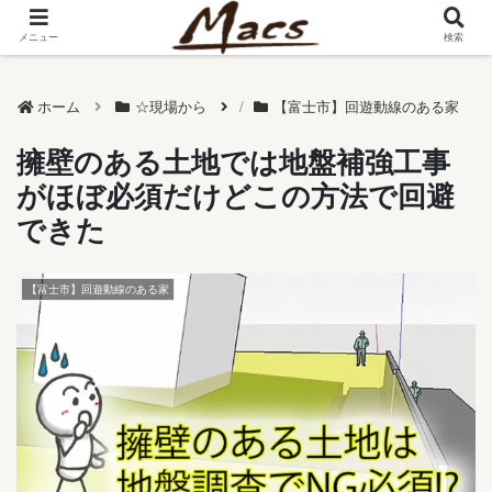
メニュー
検索
ホーム
☆現場から
【富士市】回遊動線のある家
擁壁のある土地では地盤補強工事
がほぼ必須だけどこの方法で回避
できた
【富士市】回遊動線のある家