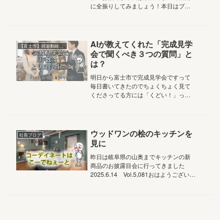
に全振りしてみましょう！本日はブロ
グ仲間の唐津のみっちゃんこと岩本商
店さんの美人女将との唐津観光のお話
です奥の右がみっちゃんその前がご主
人のモッさんそれではイッてみましょ...
AIが教えてくれた「完成見学
【富士市】回遊動線のある家
会で聞くべき３つの質問」と
は？
明日から富士市で完成見学会ですって
毎日書いてきたのでちょくちょく見て
くださってる方には「くどい！」って
怒られそう… スミマセンでも、見学
会自体ほとんど行ったことがない！っ
て方には、すごいハードルが高いと思
いますだって、しつこい営業とかされ
ウッドワンの桧のキッチンを
社長ブログ
た...
見に
昨日は岐阜県の山奥までキッチンの新
商品のお披露目会に行ってきました
2025.6.14 Vol.5,081おはようございま
す家族の笑顔と絆を結ぶアルチザン株
式会社マクス社長の鈴木ですウッドワ
ンといえば無垢の木のキッチン主力の
ニュージーランドパ...