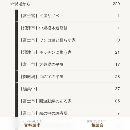
☆現場から
229
【富士宮】平屋リノベ
1
【沼津市】中規模木造店舗
1
【富士市】ワンコ達と暮らす家
9
【沼津市】キッチンに集う家
21
【富士市】太鼓梁の平屋
17
【御殿場】コの字の平屋
28
【編集中】
37
【富士市】回遊動線のある家
65
【富士市】森の中の診療所
7
ホンネがわかる
有料だけどスゴい
資料請求
相談会
【富士宮】雑木林を眺める家
19