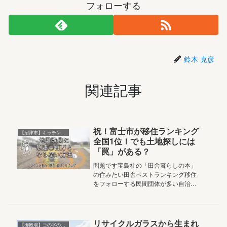
フォローする
鈴木 克彦
関連記事
祝！富士市が移住ランキング
【沼津市】キッチンに集う家
全国1位！でも土地探しには
「罠」がある？
問題です宝島社の「田舎暮らしの本」
の住みたい田舎ベストランキング移住
をフォローする民間団体が多い自治体
部門ランキングで全国一位の自治体は
どこ !?2026.1.22 Vol.5,303おはよう
ございます家族の笑顔と絆を結ぶアル
チザン株式会社...
リサイクルガラスから生まれ
【御殿場】コの字の平屋