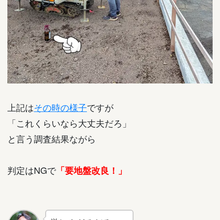
上記は
その時の様子
ですが
「これくらいなら大丈夫だろ」
と言う調査結果ながら
判定はNGで
「要地盤改良！」