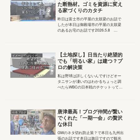
た断熱材。ゴミを資源に変え
る家づくりのカタチ
昨日は富士市の平屋の太鼓梁のお話で
したが本日は御殿場市の平屋の太鼓梁
のあるお宅のお話です2026.5.8
Vol.5,409おはようございます家族の笑
顔と絆を結ぶアルチザン株式会社マク
ス社長の鈴木ですたった一ヶ月にも満
たない時期の違いで、ル...
【土地探し】日当たり絶望的
イメージではなくデータで考える
でも「明るい家」は建つ？プ
ロの解決策
私は野球は詳しくないんですけどオー
タニサンが凄いのはわかるちょっと調
べたらWBCの日本戦のチケットって最
安値の立ち見で6,000円グラウンドに一
番近い超人気のエキサイトシートSで7
万もするんだそうですね（AI調べ）同
じ野球の試合を見るのに1...
唐津最高！ブログ仲間が繋い
社長ブログ
でくれた「一期一会」の贅沢
な休日
GWのネタ切れ防止策？で本日も九州出
張のお話です本日は旗日ですので観光