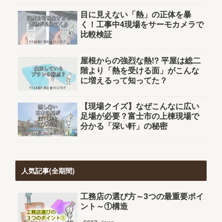
目に見えない「熱」の正体を暴
く！工事中4現場をサーモカメラで
比較検証
屋根からの強烈な熱!? 平屋は総二
階より「熱を受ける面」がこんな
に増えるって知ってた？
【現場クイズ】なぜこんなに広い
足場が必要？富士市の上棟現場で
分かる「深い軒」の秘密
人気記事(全期間)
工務店の選び方～3つの最重要ポイ
ント～①構造