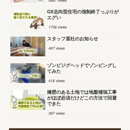
5887 views
GX志向型住宅の強制終了っぷりが
エグい
1738 views
スタッフ退社のお知らせ
467 views
ゾンビジグヘッドでゾンビングし
てみた
418 views
擁壁のある土地では地盤補強工事
がほぼ必須だけどこの方法で回避
できた
387 views