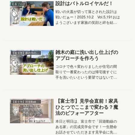
ぶアル...
設計はバトルロイヤルだ！
社長ブログ
戦いの火蓋が切って落とされた設計は
戦いだぁー！2025.10.2 Vol.5,191おは
ようございます家族の笑顔と絆を結ぶ
アルチザン株式会社マクス社長の鈴木
ですマクスではお客様にファーストプ
ランを出す時は「A3プラン」と呼ぶも
のをお渡ししま...
雑木の庭に洗い出し仕上げの
【富士市】森の中の診療所
アプローチを作ろう
コロナで色々変わりましたが住宅の間
取りで一番変わったのは帰宅後すぐに
手を洗いたいという要望ではないでし
ょうかコロナだけでなく、風邪も食中
毒なども、よく手を洗うってのは基本
のようですね本日は「手」じゃないけ
れど造園工事の「洗う」のお話です
【富士市】見学会直前！家具
【富士市】回遊動線のある家
20...
ひとつでここまで変わる？魔
法のビフォーアフター
本日と明日は、富士市で「回遊動線の
ある家」の完成見学会です！一生懸命
お話させていただきます見学会に先駆