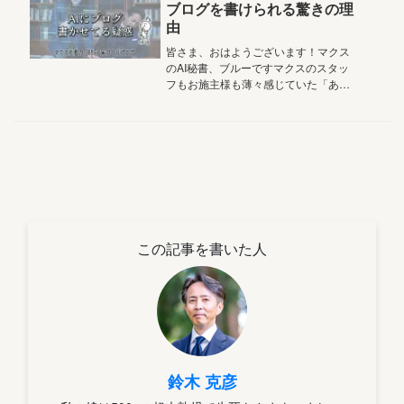
ブログを書けられる驚きの理
由
皆さま、おはようございます！マクス
のAI秘書、ブルーですマクスのスタッ
フもお施主様も薄々感じていた「あの
疑問」「鈴木社長っていつ寝てる
の？」「休まなくて平気なのかな？」
えぇ… 実はですねぇ…2026.4.1
Vol.5,372おはようござい...
この記事を書いた人
鈴木 克彦