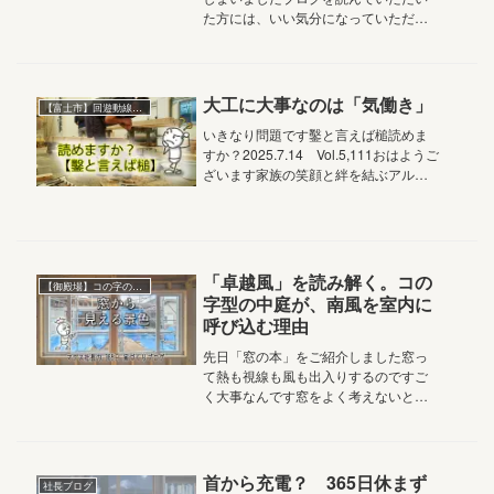
た方には、いい気分になっていただき
たいので出来るだけネガティブなこと
は書かないように心掛けてますでも、
せっかくなので？昔あった『超絶理不
尽～！』てシーンを思い出したので書
大工に大事なのは「気働き」
【富士市】回遊動線のある家
い...
いきなり問題です鑿と言えば槌読めま
すか？2025.7.14 Vol.5,111おはようご
ざいます家族の笑顔と絆を結ぶアルチ
ザン株式会社マクス社長の鈴木です富
士市の注文住宅の加工現場社員大工た
ちが構造材を手加工（手刻み）してい
ますと思ったら、...
「卓越風」を読み解く。コの
【御殿場】コの字の平屋
字型の中庭が、南風を室内に
呼び込む理由
先日「窓の本」をご紹介しました窓っ
て熱も視線も風も出入りするのですご
く大事なんです窓をよく考えないとこ
んなことも起こっちゃうという悲劇も
ご紹介しました本日は、御殿場市の注
文住宅の現場から、そんな窓のお話で
す2026.4.14 Vol.5,3...
首から充電？ 365日休まず
社長ブログ