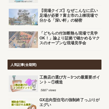
【現場クイズ】なぜこんなに広い
足場が必要？富士市の上棟現場で
分かる「深い軒」の秘密
「どちらの付加断熱も現場で見学
OK！」論より証拠で確かめるマク
スのオープンな現場見学会
人気記事(全期間)
工務店の選び方～3つの最重要ポイ
ント～①構造
5887 views
GX志向型住宅の強制終了っぷりが
エグい