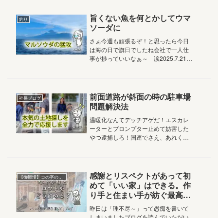
旨くない魚を何とかしてウマ
釣り
ソーダに
さぁ今週も頑張るぞ！と思ったら今日
は海の日で旗日でしたね会社で一人仕
事が捗っていいなぁ～ 涙2025.7.21
Vol.5,118おはようございます家族の笑
顔と絆を結ぶアルチザン株式会社マク
ス社長の鈴木です海の日なので先日海
釣りに行ったお話...
前面道路が斜面の時の駐車場
社長ブログ
問題解決法
温暖化なんてデッチアゲだ！エスカレ
ーターとプロンプター止めて妨害した
やつ逮捕しろ！国連でさえ、あれくら
い全て人のせいに出来たら、さぞ気持
ちいいんだろうなぁ昨日の3Dソフトの
間違いも私を貶めようとする特殊機関
による陰謀です！…なわけあるかい！...
感謝とリスペクトがあって初
【御殿場】コの字の平屋
めて「いい家」はできる。作
り手と住まい手が紡ぐ最高の
パートナーシップ
昨日は「理不尽～」って愚痴を書いて
しまいましたブログを読んでいただい