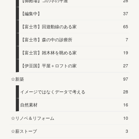
【御殿場】コの字の平屋
28
【編集中】
37
【富士市】回遊動線のある家
65
【富士市】森の中の診療所
7
【富士宮】雑木林を眺める家
19
【伊豆国】平屋＋ロフトの家
27
☆新築
97
イメージではなくデータで考える
28
自然素材
16
☆リノベ＆リフォーム
10
☆薪ストーブ
3