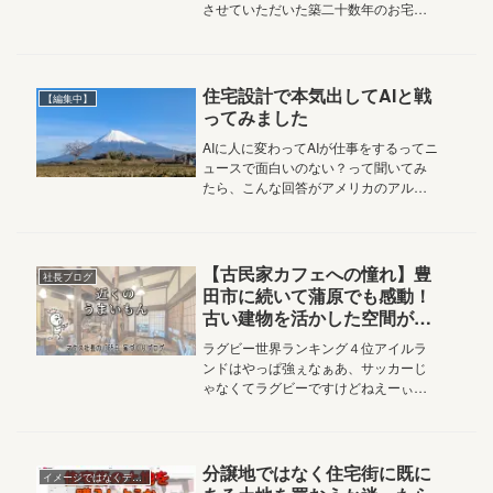
させていただいた築二十数年のお宅の
板金の棟が飛ばされてしまいました…
悔しさと申し訳無さと感謝と本日はそ
んなお話です2025.8.27 Vol.5,155おは
ようございます家...
住宅設計で本気出してAIと戦
【編集中】
ってみました
AIに人に変わってAIが仕事をするってニ
ュースで面白いのない？って聞いてみ
たら、こんな回答がアメリカのアルテ
ラ社で1,000体のAIエージェントを仮想
の村に解き放つ実験をするとAIは人間
に指示されることなく勝手に「仕事」
を分担し始めたそうな...
【古民家カフェへの憧れ】豊
社長ブログ
田市に続いて蒲原でも感動！
古い建物を活かした空間が心
地いい理由
ラグビー世界ランキング４位アイルラ
ンドはやっぱ強ぇなぁあ、サッカーじ
ゃなくてラグビーですけどねえーぃや
け食いじゃぁ！日曜日なのでそんな意
味のない日記です2026.7.12 Vol.5,474
おはようございます家族の笑顔と絆を
結ぶアルチザン株...
分譲地ではなく住宅街に既に
イメージではなくデータで考える