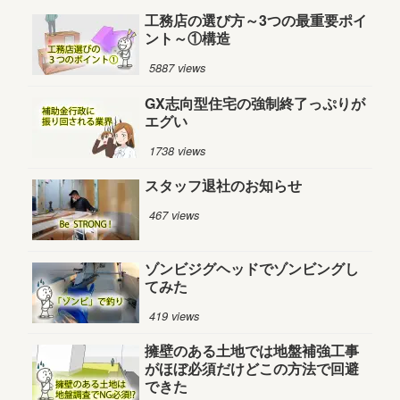
工務店の選び方～3つの最重要ポイ
ント～①構造
5887 views
GX志向型住宅の強制終了っぷりが
エグい
1738 views
スタッフ退社のお知らせ
467 views
ゾンビジグヘッドでゾンビングし
てみた
419 views
擁壁のある土地では地盤補強工事
がほぼ必須だけどこの方法で回避
できた