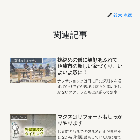
鈴木 克彦
関連記事
棟納めの儀に笑顔あふれて。
【沼津市】キッチンに集う家
沼津市の新しい家づくり、い
よいよ形に！
ナフサショックは日に日に深刻さを増
すばかりですが現場は粛々と進めるし
かないスタッフたちは頑張って無事上
棟を迎えました今日はそんなお話です
2026.4.17 Vol.5,388おはようございま
す家族の笑顔と絆を結ぶアルチザン株
式会社マクス社長...
マクスはリフォームもしっか
社長ブログ
りやります
お盆前の台風での強風私がまだ専務を
しながら現場監督もしていた頃に建て