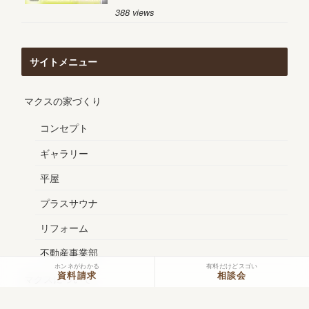
388 views
サイトメニュー
マクスの家づくり
コンセプト
ギャラリー
平屋
プラスサウナ
リフォーム
不動産事業部
ホンネがわかる
有料だけどスゴい
資料請求
相談会
マクスについて
会社概要