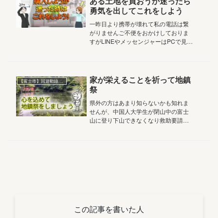
ある土地を買おうか迷ったら
勇気を出してこれをしよう
一昨日より携帯が壊れて私の電話は繋
がりませんご不便をおかけしておりま
すがLINEやメッセンジャーはPCで見て
おりますので大丈夫です今年の猛暑の
せいで、お客様のエアコンが5,6台は壊
れました機械は急に壊れるから困りま
す機械も買い替えるには痛す...
家が栄えることを祈って地鎮
【富士市】回遊動線のある家
祭
県外の方はあまり知らないかも知れま
せんが、中国人大学生が閉山中の富士
山に登り下山できなくなり救助要請
「あ、携帯忘れた」と４日後に再び登
山して高山病で救助要請救助のヘリを
何だと思ってる！と富士宮市長も怒り
心頭日本では海も山も公的な救助は全
て無...
この記事を書いた人