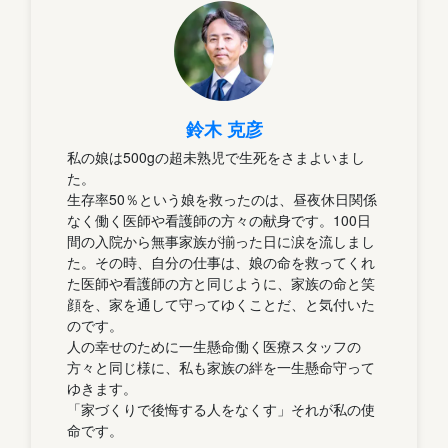
鈴木 克彦
私の娘は500gの超未熟児で生死をさまよいまし
た。
生存率50％という娘を救ったのは、昼夜休日関係
なく働く医師や看護師の方々の献身です。100日
間の入院から無事家族が揃った日に涙を流しまし
た。その時、自分の仕事は、娘の命を救ってくれ
た医師や看護師の方と同じように、家族の命と笑
顔を、家を通して守ってゆくことだ、と気付いた
のです。
人の幸せのために一生懸命働く医療スタッフの
方々と同じ様に、私も家族の絆を一生懸命守って
ゆきます。
「家づくりで後悔する人をなくす」それが私の使
命です。