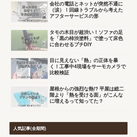
会社の電話とネットが突然不通に
（涙）！回線トラブルから考えた
アフターサービスの形
タモの木目が超渋い！ソファの足
を「黒の柿渋塗料」で塗って床色
に合わせるプチDIY
目に見えない「熱」の正体を暴
く！工事中4現場をサーモカメラで
比較検証
屋根からの強烈な熱!? 平屋は総二
階より「熱を受ける面」がこんな
に増えるって知ってた？
人気記事(全期間)