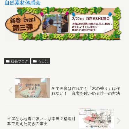
自然素材体感会
社長ブログ
☆日記
AIで画像は作れても「木の香り」は作
れない！ 真実を確かめる唯一の方法
平屋なら地震に強い…は本当？構造計
算で見えた驚きの事実