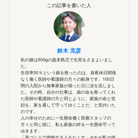
この記事を書いた人
鈴木 克彦
私の娘は500gの超未熟児で生死をさまよいまし
た。
生存率50％という娘を救ったのは、昼夜休日関係
なく働く医師や看護師の方々の献身です。100日
間の入院から無事家族が揃った日に涙を流しまし
た。その時、自分の仕事は、娘の命を救ってくれ
た医師や看護師の方と同じように、家族の命と笑
顔を、家を通して守ってゆくことだ、と気付いた
のです。
人の幸せのために一生懸命働く医療スタッフの
方々と同じ様に、私も家族の絆を一生懸命守って
ゆきます。
「家づくりで後悔する人をなくす」それが私の使