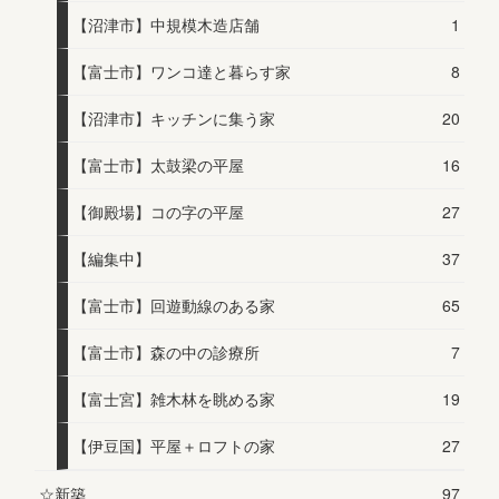
【沼津市】中規模木造店舗
1
【富士市】ワンコ達と暮らす家
8
【沼津市】キッチンに集う家
20
【富士市】太鼓梁の平屋
16
【御殿場】コの字の平屋
27
【編集中】
37
【富士市】回遊動線のある家
65
【富士市】森の中の診療所
7
【富士宮】雑木林を眺める家
19
【伊豆国】平屋＋ロフトの家
27
☆新築
97