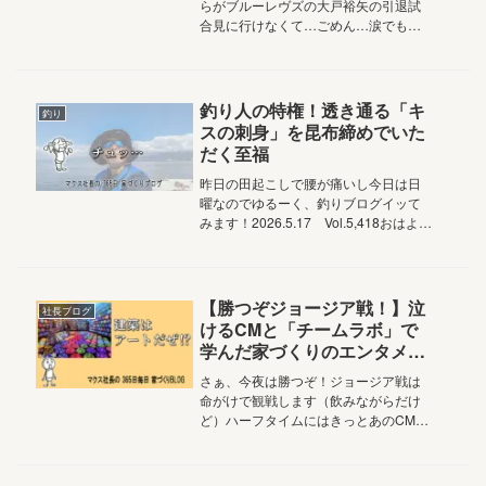
らがブルーレヴズの大戸裕矢の引退試
合見に行けなくて…ごめん…涙でも、
大戸選手がそうであったようにしんど
いときも黙々と前へ進もう！たとえ
『ナフサショック』で先が見えなくと
も！本日はそんなお話です2026.5....
釣り人の特権！透き通る「キ
釣り
スの刺身」を昆布締めでいた
だく至福
昨日の田起こしで腰が痛いし今日は日
曜なのでゆるーく、釣りブログイッて
みます！2026.5.17 Vol.5,418おはよう
ございます家族の笑顔と絆を結ぶアル
チザン株式会社マクス社長の鈴木です
今年に入って全く振るわない私の釣
果…小学校からの釣...
【勝つぞジョージア戦！】泣
社長ブログ
けるCMと「チームラボ」で
学んだ家づくりのエンタメ力
とは？
さぁ、今夜は勝つぞ！ジョージア戦は
命がけで観戦します（飲みながらだけ
ど）ハーフタイムにはきっとあのCMが
流れるだろう ハーフタイムにこのCM見
ると毎回泣きそうになるのよね見せ方
が上手いなぁ～ってすごく感じます人