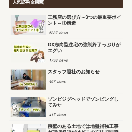
人気記事(全期間)
工務店の選び方～3つの最重要ポイ
ント～①構造
5887 views
GX志向型住宅の強制終了っぷりが
エグい
1738 views
スタッフ退社のお知らせ
467 views
ゾンビジグヘッドでゾンビングし
てみた
417 views
擁壁のある土地では地盤補強工事
がほぼ必須だけどこの方法で回避