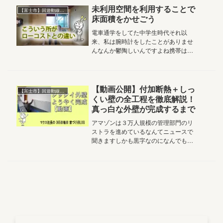
に見せるいや、魅せるってやっぱ...
未利用空間を利用することで
【富士市】回遊動線のある家
床面積をかせごう
電車通学をしてた中学生時代それ以
来、私は腕時計をしたことがありませ
んなんか鬱陶しいんですよね携帯は
PixelなのでPixelウォッチと合わせて使
うといいよ～なんて言われますが朝の
ランニングはガーミンの古いので十分
だしもし、携帯持ってなくても...
【動画公開】付加断熱＋しっ
【富士市】回遊動線のある家
くい壁の全工程を徹底解説！
真っ白な外壁が完成するまで
アマゾンは３万人規模の管理部門のリ
ストラを進めているなんてニュースで
聞きますしかも黒字なのになんでも、
AIで人が不要になったから、ってのが
理由で特にコンサル系が不要だそう建
築業界はものすごくコンサル系が多い
昨日の平屋についてもそうですがその...