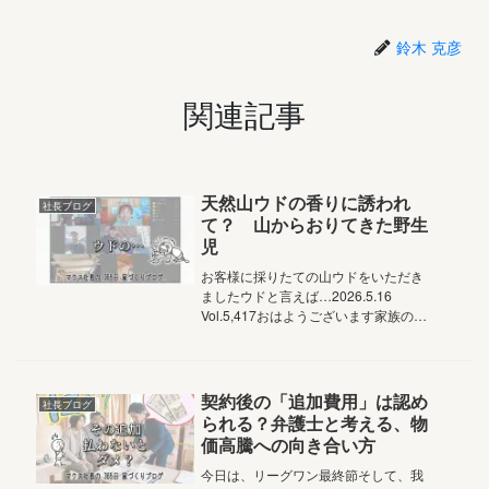
鈴木 克彦
関連記事
天然山ウドの香りに誘われ
社長ブログ
て？ 山からおりてきた野生
児
お客様に採りたての山ウドをいただき
ましたウドと言えば…2026.5.16
Vol.5,417おはようございます家族の笑
顔と絆を結ぶアルチザン株式会社マク
ス社長の鈴木です天然物の山ウドをい
ただきました地下や土の中で育てられ
た白いウドとは香りが...
契約後の「追加費用」は認め
社長ブログ
られる？弁護士と考える、物
価高騰への向き合い方
今日は、リーグワン最終節そして、我