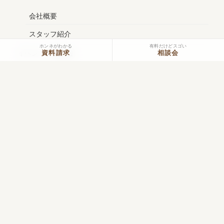
会社概要
スタッフ紹介
ホンネがわかる
有料だけどスゴい
イベント・見学会
資料請求
相談会
モデルハウス見学
家づくり相談会
土地探し勉強会
イベント
お役立ち情報
社長ブログ
(旧)社長ブログ
スタッフブログ
コラム