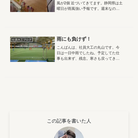
風が2個 近づいてきてます。静岡県は土
曜日が雨風強い予報です。週末なの
で、お出かけ等は止めて、家で大人し
く過ぎ去るのを待ちましょう。被害が
無い事を祈ります。今日は、桧の床板
を貼りました。上がり框に、桧の床板...
雨にも負けず！
社員大工ブログ
こんばんは、社員大工の丸山です。今
日は一日中雨でしたね。予定してた仕
事も出来ず、残念。寒さも戻ってきた
感じで、春が遠のくばかりです。そん
な雨の降る中、僕の息子は元気にフッ
トサルです。この寒い中、みんな寒く
ないのかなって。雨はドーム型のコー
ト...
この記事を書いた人