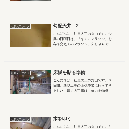
ィーク、忘れっぽいので備忘録として
残しときます。日曜日、毎年恒例？の
スーパー銭湯でぐーたら（笑）富士宮
市にある花の湯迄、約６キロ半の道の...
勾配天井 2
社員大工ブログ
こんばんは、社員大工の丸山です。今
度の日曜日は、『キンメマラソン』お
客様交えてのマラソン。久しぶりで、
今からとても楽しみです。天気良いと
いいな ー。御殿場市の現場からです。
前回の天井ボード貼り。やっと終わり
が見えてきました。とても綺麗に貼れ...
床板を貼る準備
社員大工ブログ
こんにちは、社員大工の丸山です。３
日間、新築工事の上棟作業に行ってき
ました。建て方工事は、体力を物凄く
使う作業。体重が減ってました（笑）
御殿場市の担当している新築現場も、
今日から復帰。遅れた分取り戻さなき
ゃ。造作工事も進み、次は床貼りにな
り...
木を叩く
社員大工ブログ
こんにちは、社員大工の丸山です。台