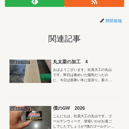
阿部裕哉
関連記事
丸太梁の加工 4
社員大工ブログ
おはようございます。社員大工の丸山
です。昨日は春めいた陽気だったの
に、今日は肌寒い冬に逆戻り。薪スト
ーブが温かくて気持ちいい…。ここか
ら離れたくない…です（笑）丸太梁の
加工も、後は仕上げて終わりになりま
す。表面はノコギリで挽いた状態なの
で、...
僕のGW 2026
社員大工ブログ
こんにちは、社員大工の丸山です。ゴ
ールデンウィーク、皆様いかがお過ご
しでしたでしょうか?僕のゴールデンウ