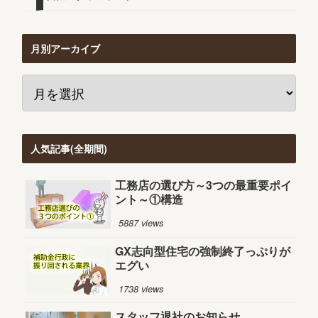
月別アーカイブ
人気記事(全期間)
工務店の選び方～3つの最重要ポイ
ント～①構造
5887 views
GX志向型住宅の強制終了っぷりが
エグい
1738 views
スタッフ退社のお知らせ