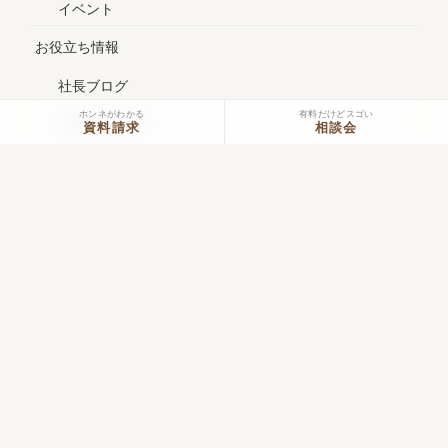
イベント
お役立ち情報
社長ブログ
ホンネがわかる
有料だけどスゴい
(旧)社長ブログ
資料請求
相談会
スタッフブログ
コラム
メルマガ
お問い合わせ
資料請求
お問い合わせ