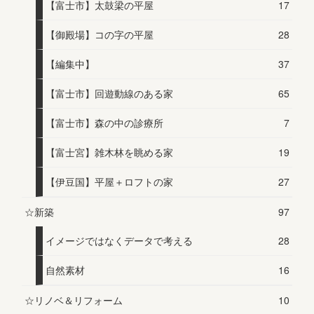
【富士市】太鼓梁の平屋
17
【御殿場】コの字の平屋
28
【編集中】
37
【富士市】回遊動線のある家
65
【富士市】森の中の診療所
7
【富士宮】雑木林を眺める家
19
【伊豆国】平屋＋ロフトの家
27
☆新築
97
イメージではなくデータで考える
28
自然素材
16
☆リノベ＆リフォーム
10