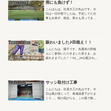
雨にも負けず！
社員大工ブログ
こんばんは、社員大工の丸山です。今
日は一日中雨でしたね。予定してた仕
事も出来ず、残念。寒さも戻ってきた
感じで、春が遠のくばかりです。そん
な雨の降る中、僕の息子は元気にフッ
トサルです。この寒い中、みんな寒く
ないのかなって。雨はドーム型のコー
ト...
賑わいました♪田植え！！
女性スタッフブログ
こんにちは、陽子です。先週末の田植
えにご参加いただきました皆さま。お
疲れさまでした！！m(__)m心配された
お天気は持ち直し、作業をするにはち
ょうどよかったです。総勢３３
名！！！賑やかで楽しい田植えでした
(#^^#)。ご家族そろって！いつの...
サッシ取付け工事
社員大工ブログ
こんにちは、社員大工の丸山です。今
日は風が強くって、体感温度下がりま
くり…。桜の花びらも、この風で散っ
てゆくでしょう。春なのに、寒い…。
御殿場市の新築工事現場です。上棟