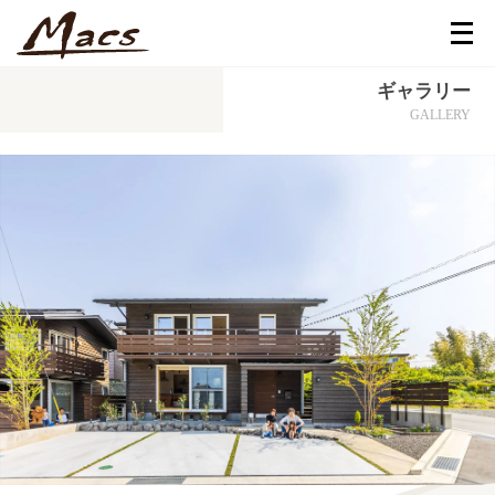
メ
ニ
ュ
ー
ギャラリー
を
開
GALLERY
く