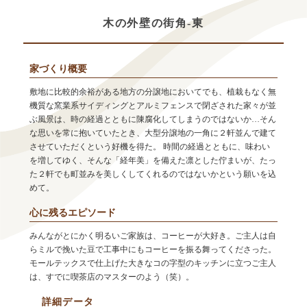
木の外壁の街角-東
家づくり概要
敷地に比較的余裕がある地方の分譲地においてでも、植栽もなく無
機質な窯業系サイディングとアルミフェンスで閉ざされた家々が並
ぶ風景は、時の経過とともに陳腐化してしまうのではないか…そん
な思いを常に抱いていたとき、大型分譲地の一角に２軒並んで建て
させていただくという好機を得た。 時間の経過とともに、味わい
を増してゆく、そんな「経年美」を備えた凛とした佇まいが、たっ
た２軒でも町並みを美しくしてくれるのではないかという願いを込
めて。
心に残るエピソード
みんながとにかく明るいご家族は、コーヒーが大好き。ご主人は自
らミルで挽いた豆で工事中にもコーヒーを振る舞ってくださった。
モールテックスで仕上げた大きなコの字型のキッチンに立つご主人
は、すでに喫茶店のマスターのよう（笑）。
詳細データ