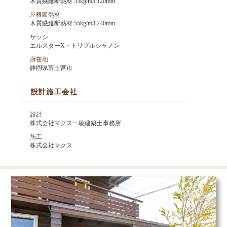
木質繊維断熱材 55kg/m3 120mm
屋根断熱材
木質繊維断熱材 55kg/m3 240mm
サッシ
エルスターX・トリプルシャノン
所在地
静岡県富士宮市
設計施工会社
設計
株式会社マクス一級建築士事務所
施工
株式会社マクス