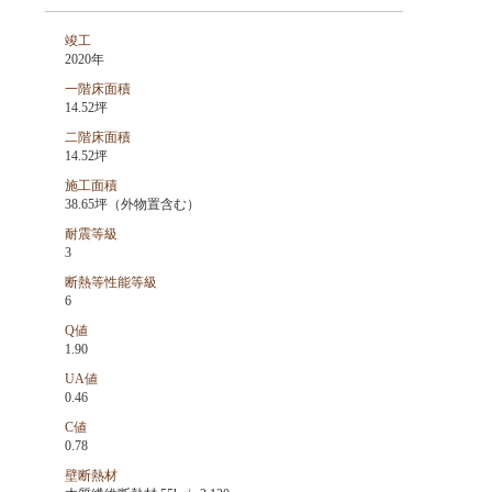
竣工
2020年
一階床面積
14.52坪
二階床面積
14.52坪
施工面積
38.65坪（外物置含む）
耐震等級
3
断熱等性能等級
6
Q値
1.90
UA値
0.46
C値
0.78
壁断熱材