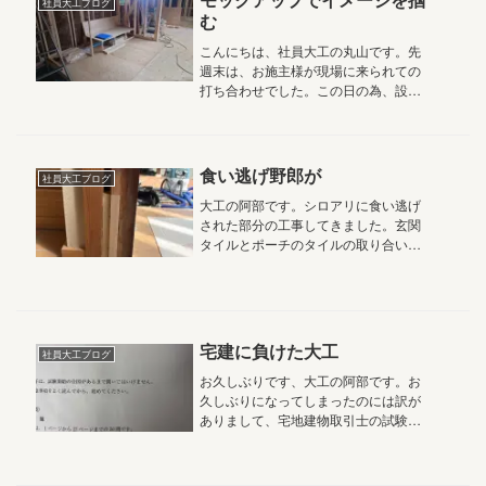
社員大工ブログ
む
こんにちは、社員大工の丸山です。先
週末は、お施主様が現場に来られての
打ち合わせでした。この日の為、設計
の祭ちゃんが用意した展開図面の原寸
を元に、洗面台やキッチンの位置関係
の確認、収納家具の配置等を、お施主
様と確認します。完成した時と同じ様
食い逃げ野郎が
社員大工ブログ
に...
大工の阿部です。シロアリに食い逃げ
された部分の工事してきました。玄関
タイルとポーチのタイルの取り合い部
分にあるやつの木下地がごっそりやら
れてます、、縦枠もやられてます。戸
当たりを外すと食い荒らされた跡があ
って、もうスカスカでした。取れるだ
け...
宅建に負けた大工
社員大工ブログ
お久しぶりです、大工の阿部です。お
久しぶりになってしまったのには訳が
ありまして、宅地建物取引士の試験を
受験していました。結果は、合格予想
点によるとあと1.2点足りず不合格にな
りそうです、、実は6年前にも一度受験