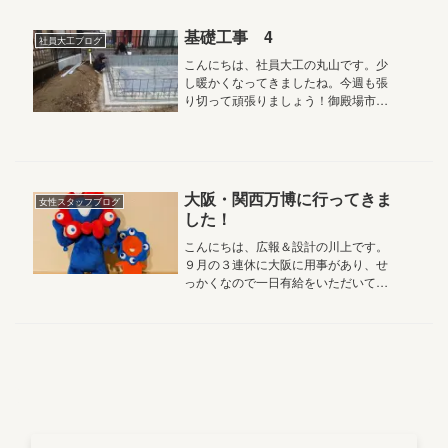
して、その時もあと1点でした、...
基礎工事 4
社員大工ブログ
こんにちは、社員大工の丸山です。少
し暖かくなってきましたね。今週も張
り切って頑張りましょう！御殿場市の
新築工事現場からです。前回の続きか
ら、基礎の配筋検査の報告です。無
事、合格です。第三者機構が立ち入り
検査を実施し、設計図書との整合性を
確認...
大阪・関西万博に行ってきま
女性スタッフブログ
した！
こんにちは、広報＆設計の川上です。
９月の３連休に大阪に用事があり、せ
っかくなので一日有給をいただいて大
阪・関西万博へ行ってきました！会場
がある人工島「夢洲（ゆめしま）」へ
は、電車かバスでの入場で、電車の場
合は東ゲート、バスの場合は西ゲート
か...