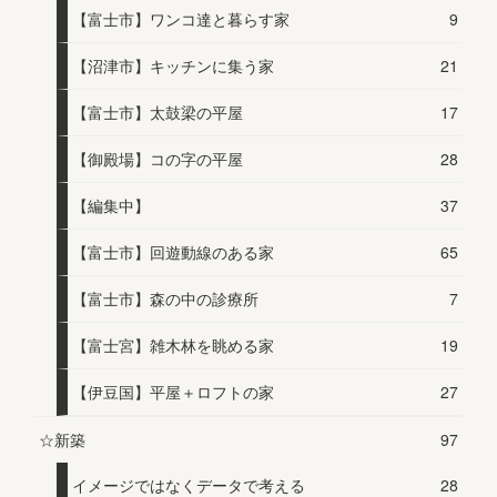
【富士市】ワンコ達と暮らす家
9
【沼津市】キッチンに集う家
21
【富士市】太鼓梁の平屋
17
【御殿場】コの字の平屋
28
【編集中】
37
【富士市】回遊動線のある家
65
【富士市】森の中の診療所
7
【富士宮】雑木林を眺める家
19
【伊豆国】平屋＋ロフトの家
27
☆新築
97
イメージではなくデータで考える
28